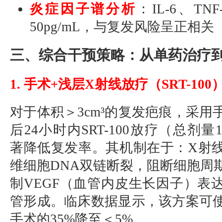
炎症因子谱分析
：IL-6、T
50pg/mL，与复发风险呈正相关
三、综合干预策略：从单药治疗
1. 手术+浅层X射线放疗（SRT-100
对于体积＞3cm³的复发疤痕，采用
后24小时内SRT-100放疗（总剂量1
著降低复发率。其机制在于：X射
维细胞DNA双链断裂，阻断细胞周
制VEGF（血管内皮生长因子）表
管形成。临床数据显示，该方案可
手术的35%降至＜5%。