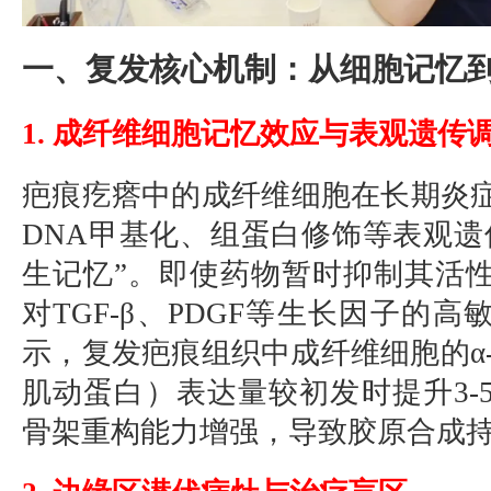
一、复发核心机制：从细胞记忆
1. 成纤维细胞记忆效应与表观遗传
疤痕疙瘩中的成纤维细胞在长期炎
DNA甲基化、组蛋白修饰等表观遗
生记忆”。即使药物暂时抑制其活
对TGF-β、PDGF等生长因子的
示，复发疤痕组织中成纤维细胞的α-
肌动蛋白）表达量较初发时提升3-
骨架重构能力增强，导致胶原合成