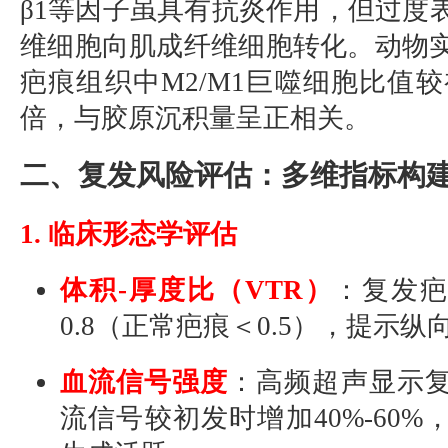
β1等因子虽具有抗炎作用，但过度
维细胞向肌成纤维细胞转化。动物
疤痕组织中M2/M1巨噬细胞比值较
倍，与胶原沉积量呈正相关。
二、复发风险评估：多维指标构
1. 临床形态学评估
体积-厚度比（VTR）
：复发疤
0.8（正常疤痕＜0.5），提示纵
血流信号强度
：高频超声显示
流信号较初发时增加40%-60